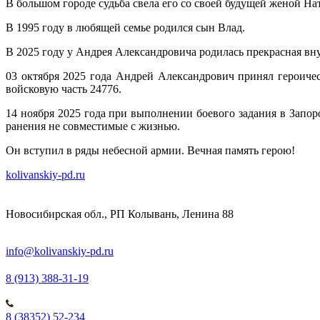
В большом городе судьба свела его со своей будущей женой На
В 1995 году в любящей семье родился сын Влад.
В 2025 году у Андрея Александровича родилась прекрасная вн
03 октября 2025 года Андрей Александрович принял героиче
войсковую часть 24776.
14 ноября 2025 года при выполнении боевого задания в Зап
ранения не совместимые с жизнью.
Он вступил в ряды небесной армии. Вечная память герою!
kolivanskiy-pd.ru
Новосибирская обл., РП Колывань, Ленина 88
info@kolivanskiy-pd.ru
8 (913) 388-31-19
8 (38352) 52-234